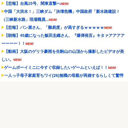
【悲報】台風15号、関東直撃へ
NEW!
中国「大洪水！」三峡ダム「決壊危機」中国政府「新水路建設！
（三峡新水路」現場職員...
NEW!
【悲報】パン屋さん、「難易度」が高すぎるｗｗｗｗｗ
NEW!
【朗報】45歳になった飯田圭織さん、『爆弾発言』キタァアアアア
ーーーー！！
NEW!
【動画】大阪のゲリラ豪雨を生駒山の山頂から撮影したビデオが美
しい。
NEW!
ゲームボーイミニに今すぐ収録したいゲームといえば！！
NEW!
一人っ子母子家庭育ちワイ(26)無職の母親が再婚するらしくて驚愕
NEW!
PUSHボタンが激熱だった頃のパチスロに戻りてぇよな…
NEW!
Powered by livedoor 相互RSS