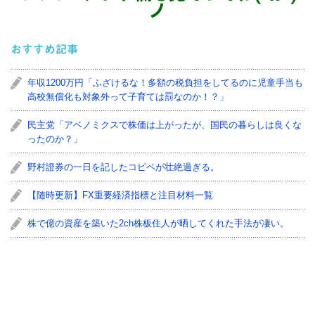
ノ
おすすめ記事
年収1200万円「ふざけるな！多額の税負担をしてるのに児童手当も
高校無償化も対象外って子育ては罰なのか！？」
民主党「アベノミクスで株価は上がったが、国民の暮らしは良くな
ったのか？」
野村證券の一日を記したコピペが壮絶過ぎる。
【随時更新】FX重要経済指標と注目材料一覧
株で億の資産を築いた2ch株板住人が晒してくれた手法が凄い。