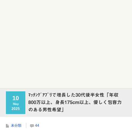
ﾏｯﾁﾝｸﾞｱﾌﾟﾘで増長した30代後半女性「年収
10
800万以上、身長175cm以上、優しく包容力
May
2025
のある男性希望」
未分類
44