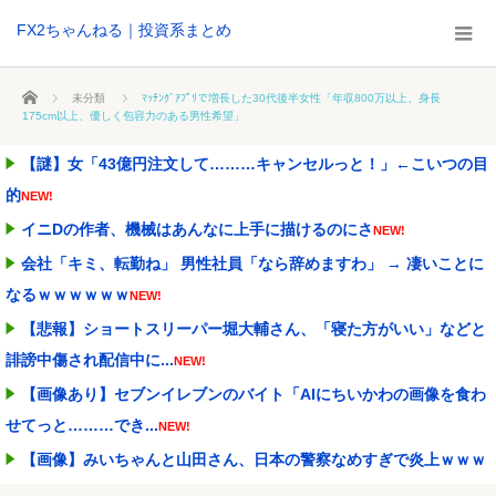
FX2ちゃんねる｜投資系まとめ
ホーム
未分類
ﾏｯﾁﾝｸﾞｱﾌﾟﾘで増長した30代後半女性「年収800万以上、身長
175cm以上、優しく包容力のある男性希望」
【謎】女「43億円注文して………キャンセルっと！」←こいつの目
的
NEW!
イニDの作者、機械はあんなに上手に描けるのにさ
NEW!
会社「キミ、転勤ね」 男性社員「なら辞めますわ」 → 凄いことに
なるｗｗｗｗｗｗ
NEW!
【悲報】ショートスリーパー堀大輔さん、「寝た方がいい」などと
誹謗中傷され配信中に...
NEW!
【画像あり】セブンイレブンのバイト「AIにちいかわの画像を食わ
せてっと………でき...
NEW!
【画像】みいちゃんと山田さん、日本の警察なめすぎで炎上ｗｗｗ
ｗwｗｗｗｗｗｗｗｗ...
NEW!