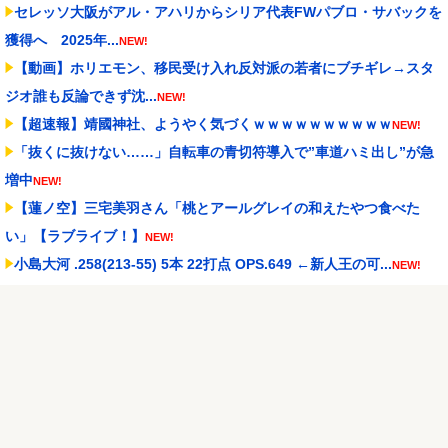
セレッソ大阪がアル・アハリからシリア代表FWパブロ・サバックを
獲得へ 2025年...
NEW!
【動画】ホリエモン、移民受け入れ反対派の若者にブチギレ→スタ
ジオ誰も反論できず沈...
NEW!
【超速報】靖國神社、ようやく気づくｗｗｗｗｗｗｗｗｗｗ
NEW!
「抜くに抜けない……」自転車の青切符導入で”車道ハミ出し”が急
増中
NEW!
【蓮ノ空】三宅美羽さん「桃とアールグレイの和えたやつ食べた
い」【ラブライブ！】
NEW!
小島大河 .258(213-55) 5本 22打点 OPS.649 ←新人王の可...
NEW!
実際『ゼルダ 時オカ』→『風タク』の時の空気感を知りたい
NEW!
【試合実況】西武２軍スタメン 先発:杉山遙希（2026.8.9）
NEW!
Powered by livedoor 相互RSS