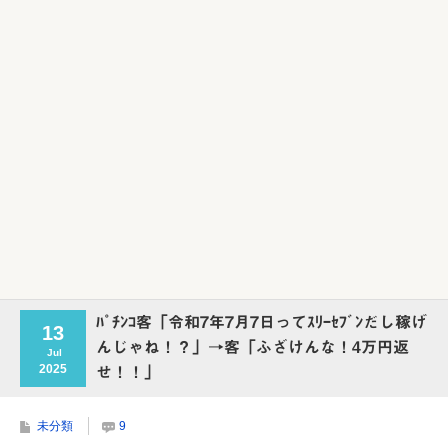
ﾊﾟﾁﾝｺ客「令和7年7月7日ってｽﾘｰｾﾌﾞﾝだし稼げ
13
んじゃね！？」→客「ふざけんな！4万円返
Jul
2025
せ！！」
未分類
9