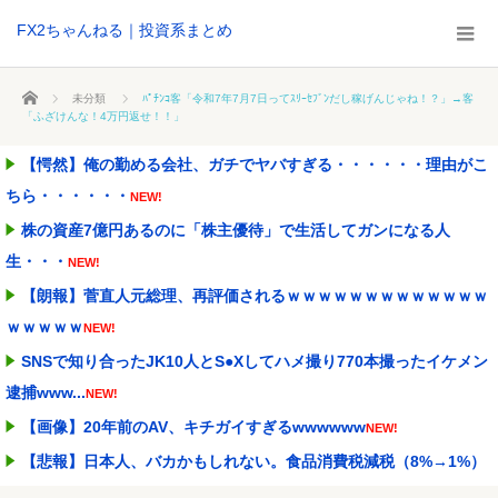
FX2ちゃんねる｜投資系まとめ
ホーム
未分類
ﾊﾟﾁﾝｺ客「令和7年7月7日ってｽﾘｰｾﾌﾞﾝだし稼げんじゃね！？」→客
「ふざけんな！4万円返せ！！」
【愕然】俺の勤める会社、ガチでヤバすぎる・・・・・・理由がこ
ちら・・・・・・
NEW!
株の資産7億円あるのに「株主優待」で生活してガンになる人
生・・・
NEW!
【朗報】菅直人元総理、再評価されるｗｗｗｗｗｗｗｗｗｗｗｗｗ
ｗｗｗｗｗ
NEW!
SNSで知り合ったJK10人とS●Xしてハメ撮り770本撮ったイケメン
逮捕www...
NEW!
【画像】20年前のAV、キチガイすぎるwwwwww
NEW!
【悲報】日本人、バカかもしれない。食品消費税減税（8%→1%）
に93.2%が賛成...
NEW!