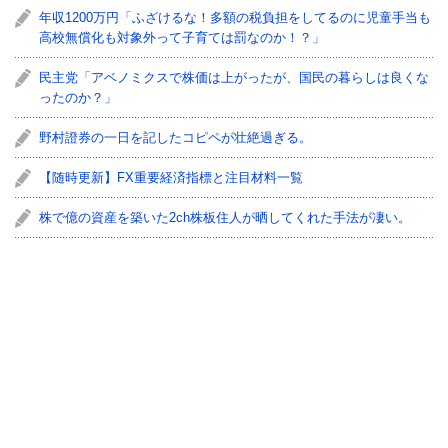
年収1200万円「ふざけるな！多額の税負担をしてるのに児童手当も
高校無償化も対象外って子育ては罰なのか！？」
民主党「アベノミクスで株価は上がったが、国民の暮らしは良くな
ったのか？」
野村證券の一日を記したコピペが壮絶過ぎる。
【随時更新】FX重要経済指標と注目材料一覧
株で億の資産を築いた2ch株板住人が晒してくれた手法が凄い。