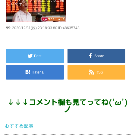
99:
2020/12/31(株) 23:18:33.80 ID:48635743
Post
Share
Hatena
RSS
↓
↓
↓
コメント欄も見てってね('ω')
ノ
おすすめ記事