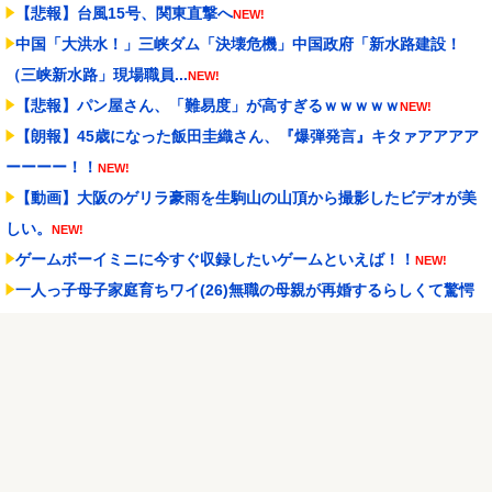
【悲報】台風15号、関東直撃へ
NEW!
中国「大洪水！」三峡ダム「決壊危機」中国政府「新水路建設！
（三峡新水路」現場職員...
NEW!
【悲報】パン屋さん、「難易度」が高すぎるｗｗｗｗｗ
NEW!
【朗報】45歳になった飯田圭織さん、『爆弾発言』キタァアアアア
ーーーー！！
NEW!
【動画】大阪のゲリラ豪雨を生駒山の山頂から撮影したビデオが美
しい。
NEW!
ゲームボーイミニに今すぐ収録したいゲームといえば！！
NEW!
一人っ子母子家庭育ちワイ(26)無職の母親が再婚するらしくて驚愕
NEW!
PUSHボタンが激熱だった頃のパチスロに戻りてぇよな…
NEW!
Powered by livedoor 相互RSS