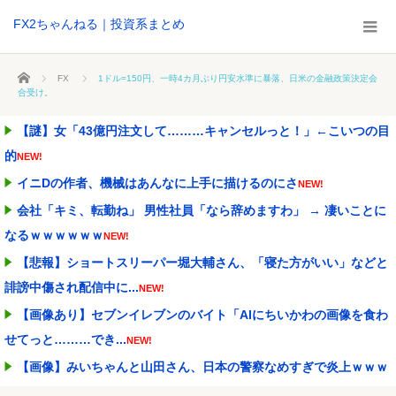
FX2ちゃんねる｜投資系まとめ
ホーム
FX
1ドル=150円、一時4カ月ぶり円安水準に暴落、日米の金融政策決定会
合受け。
【謎】女「43億円注文して………キャンセルっと！」←こいつの目
的
NEW!
イニDの作者、機械はあんなに上手に描けるのにさ
NEW!
会社「キミ、転勤ね」 男性社員「なら辞めますわ」 → 凄いことに
なるｗｗｗｗｗｗ
NEW!
【悲報】ショートスリーパー堀大輔さん、「寝た方がいい」などと
誹謗中傷され配信中に...
NEW!
【画像あり】セブンイレブンのバイト「AIにちいかわの画像を食わ
せてっと………でき...
NEW!
【画像】みいちゃんと山田さん、日本の警察なめすぎで炎上ｗｗｗ
ｗwｗｗｗｗｗｗｗｗ...
NEW!