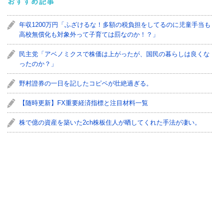
おすすめ記事
年収1200万円「ふざけるな！多額の税負担をしてるのに児童手当も
高校無償化も対象外って子育ては罰なのか！？」
民主党「アベノミクスで株価は上がったが、国民の暮らしは良くな
ったのか？」
野村證券の一日を記したコピペが壮絶過ぎる。
【随時更新】FX重要経済指標と注目材料一覧
株で億の資産を築いた2ch株板住人が晒してくれた手法が凄い。