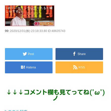
99:
2020/12/31(株) 23:18:33.80 ID:48635743
Post
Share
Hatena
RSS
↓
↓
↓
コメント欄も見てってね('ω')
ノ