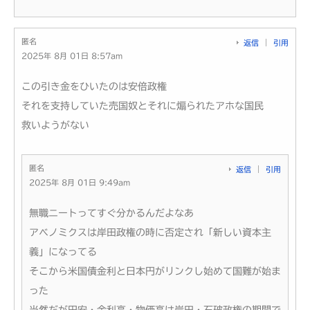
匿名
返信
引用
2025年 8月 01日 8:57am
この引き金をひいたのは安倍政権
それを支持していた売国奴とそれに煽られたアホな国民
救いようがない
匿名
返信
引用
2025年 8月 01日 9:49am
無職ニートってすぐ分かるんだよなあ
アベノミクスは岸田政権の時に否定され「新しい資本主
義」になってる
そこから米国債金利と日本円がリンクし始めて国難が始ま
った
当然だが円安・金利高・物価高は岸田・石破政権の期間で