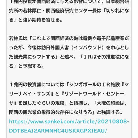
１兆円投資が関西経済に与える影響について、日本総合研
究所の若林厚仁・関西経済研究センター長は「切り札にな
る」と強い期待を寄せる。
若林氏は「これまで関西経済の軸は電機や電子部品産業だ
ったが、今後は訪日外国人客（インバウンド）を中心とし
た観光業にシフトする」と述べ、「ＩＲはその推進役にな
る」と予想する。
１兆円の投資額については「シンガポールのＩＲ施設『マ
リーナベイ・サンズ』と『リゾートワールド・セントー
サ』を足したぐらいの規模」と指摘し、「大阪の施設は、
関西の観光業の象徴的な存在になりうる」と強調する。
https://www.sankei.com/article/20210808-
DDTBEAI2ARMNHC4USKXGPXIEAU/