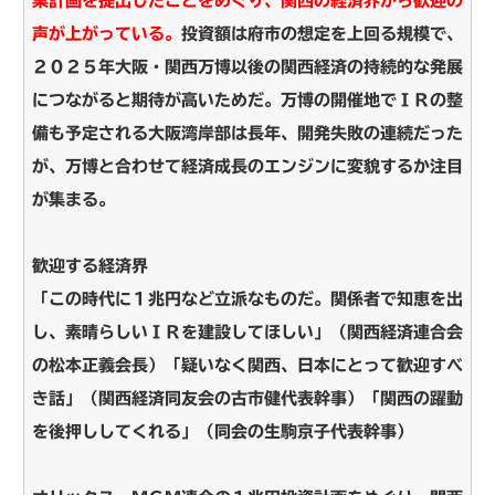
業計画を提出したことをめぐり、関西の経済界から歓迎の
声が上がっている。
投資額は府市の想定を上回る規模で、
２０２５年大阪・関西万博以後の関西経済の持続的な発展
につながると期待が高いためだ。万博の開催地でＩＲの整
備も予定される大阪湾岸部は長年、開発失敗の連続だった
が、万博と合わせて経済成長のエンジンに変貌するか注目
が集まる。
歓迎する経済界
「この時代に１兆円など立派なものだ。関係者で知恵を出
し、素晴らしいＩＲを建設してほしい」（関西経済連合会
の松本正義会長）「疑いなく関西、日本にとって歓迎すべ
き話」（関西経済同友会の古市健代表幹事）「関西の躍動
を後押ししてくれる」（同会の生駒京子代表幹事）