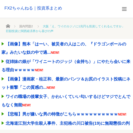
FX2ちゃんねる｜投資系まとめ
ホーム
国内問題2
大阪「え、ワイのカジノに1兆円も投資してくれるんですか」
巨額投資に関西経済界から喜びの声
【画像】熊本「はーい、被災者の人はこの、『ドラゴンボールの
家』みたいな奴の中で過...
NEW!
従姉妹の娘が「ワイニートのジッジ（金持ち）」にやたら会いに来
る理由ｗｗｗｗｗ
NEW!
【画像】漫画家・桂正和、最新のパンツ＆お尻のイラスト投稿にネ
ット衝撃「この質感の...
NEW!
ワイの職場の後輩女子、かわいくていい匂いするけどマジでとんで
もなく無能
NEW!
【悲報】男が嫌いな男の特徴がこちらｗｗｗｗｗｗｗｗｗｗ
NEW!
北海道江別大学生殺人事件、主犯格の川口被告(19)に無期懲役の判
決
NEW!