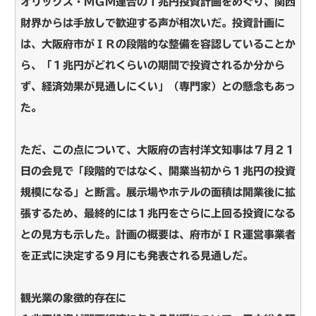
オリックス・ＭＧＭ連合の１兆円投資計画をめぐり、関西
財界からは手放しで歓迎する声が相次いだ。投資計画に
は、大阪府市がＩＲの段階的な整備を容認していることか
ら、「１兆円がどれくらいの期間で投資されるか分から
ず、経済効果が見通しにくい」（専門家）との懸念もあっ
た。
ただ、この点について、大阪府の吉村洋文知事は７月２１
日の会見で「段階的ではなく、開業当初から１兆円の投資
規模になる」と断言。展示場やホテルの面積は開業後に拡
張するため、最終的には１兆円をさらに上回る投資になる
との見方も示した。計画の概要は、府市がＩＲ運営事業者
を正式に決定する９月にも発表される見通しだ。
観光業の象徴的存在に