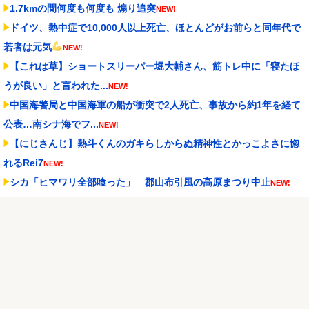
1.7kmの間何度も何度も 煽り追突
NEW!
ドイツ、熱中症で10,000人以上死亡、ほとんどがお前らと同年代で
若者は元気
NEW!
【これは草】ショートスリーパー堀大輔さん、筋トレ中に「寝たほ
うが良い」と言われた...
NEW!
中国海警局と中国海軍の船が衝突で2人死亡、事故から約1年を経て
公表…南シナ海でフ...
NEW!
【にじさんじ】熱斗くんのガキらしからぬ精神性とかっこよさに惚
れるRei7
NEW!
シカ「ヒマワリ全部喰った」 郡山布引風の高原まつり中止
NEW!
【デレマス】仮面ライダーバロンＰ第２話「蒼翼の乙女」
NEW!
【J2第1節 札幌×徳島】札幌がホームでの開幕戦を制し5年ぶり白星
発進！新加入の...
NEW!
Powered by livedoor 相互RSS