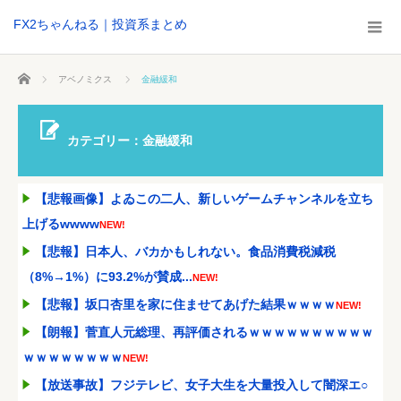
FX2ちゃんねる｜投資系まとめ
ホーム
アベノミクス
金融緩和
カテゴリー：金融緩和
【悲報画像】よゐこの二人、新しいゲームチャンネルを立ち
上げるwwww
NEW!
【悲報】日本人、バカかもしれない。食品消費税減税
（8%→1%）に93.2%が賛成...
NEW!
【悲報】坂口杏里を家に住ませてあげた結果ｗｗｗｗ
NEW!
【朗報】菅直人元総理、再評価されるｗｗｗｗｗｗｗｗｗｗ
ｗｗｗｗｗｗｗｗ
NEW!
【放送事故】フジテレビ、女子大生を大量投入して闇深エ○