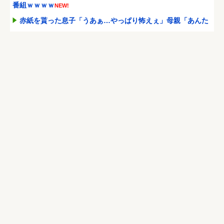
番組ｗｗｗｗ
NEW!
赤紙を貰った息子「うあぁ…やっぱり怖えぇ」母親「あんた
ぁ…」←こういう時代があっ...
NEW!
【画像あり】インフルエンサー「20歳でアルファード一括で
買えちゃう私って素敵」
NEW!
アラブ首長国連邦「秋田市に2兆円の超巨大データセンター
建てるわ」
NEW!
Powered by livedoor 相互RSS