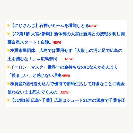
【にじさんじ】石神がミームを堪能しとる
NEW!
【J2第1節 大宮×新潟】新体制の大宮は新潟との接戦を制し開
幕白星スタート！自陣...
NEW!
左翼市民団体、広島では通用せず「人殺しの汚い足で広島の
土を踏むな！」→広島県民「...
NEW!
イーロン・マスク←世界一の金持ちなのになんかあんまり
「羨ましい」と感じない理由
NEW!
株資産7億円抱え込んで優待で節約生活して好きなことに現金
使わないまま死んでく人の...
NEW!
【J1第1節 広島×千葉】広島はシュート21本の猛攻で千葉を圧
倒しホーム開幕戦を...
NEW!
隣の臭デブキング貧乏揺すり背中のけぞりキョロ厨カンスケ
デブがウザすぎて心が折れそ...
NEW!