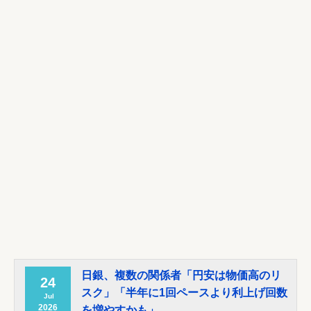
【J1第1節 C大阪×岡山】C大阪は逆転勝利でパブロ・マチン
監督の初陣飾る！ソロ...
NEW!
Powered by livedoor 相互RSS
日銀、複数の関係者「円安は物価高のリ
24
スク」「半年に1回ペースより利上げ回数
Jul
2026
を増やすかも」