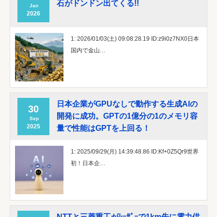
石がドンドン出てくる!!
Jan
2026
1: 2026/01/03(土) 09:08:28.19 ID:z9i0z7NX0日本
国内で金山…
日本企業がGPUなしで動作する生成AIの
30
開発に成功。GPTの1億分の1のメモリ容
Sep
2025
量で性能はGPTを上回る！
1: 2025/09/29(月) 14:39:48.86 ID:Kf+0Z5Qr9世界
初！日本企…
NTTと三菱重工がﾚｰｻﾞｰで1km先に電力供