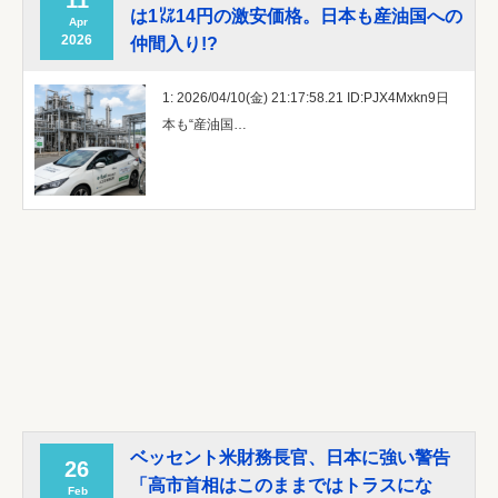
11
は1㍑14円の激安価格。日本も産油国への
Apr
2026
仲間入り!?
1: 2026/04/10(金) 21:17:58.21 ID:PJX4Mxkn9日
本も“産油国…
ベッセント米財務長官、日本に強い警告
26
「高市首相はこのままではトラスにな
Feb