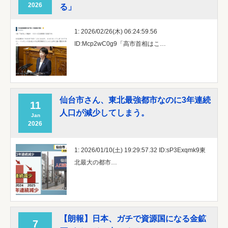
2026
る」
1: 2026/02/26(木) 06:24:59.56
ID:Mcp2wC0g9「高市首相はこ…
仙台市さん、東北最強都市なのに3年連続
11
人口が減少してしまう。
Jan
2026
1: 2026/01/10(土) 19:29:57.32 ID:sP3Exqmk9東
北最大の都市…
【朗報】日本、ガチで資源国になる金鉱
7