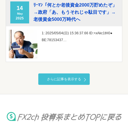
ﾘｰﾏﾝ「何とか老後資金2000万貯めたぞ」
14
→政府「あ、もうそれじゃ駄目です」→
May
2025
老後資金5000万時代へ
1: 2025/05/04(日) 15:36:37.66 ID:+xAkc1tH0●
BE:78153437…
さらに記事を表示する