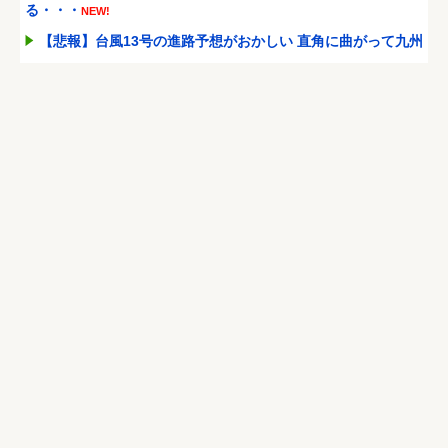
る・・・
NEW!
【悲報】台風13号の進路予想がおかしい 直角に曲がって九州
上陸の可能性
NEW!
【爆笑】かつや、「値下げ」しても高いｗｗｗｗｗ
NEW!
警察官発砲の刃物男、死亡確認
NEW!
Powered by livedoor 相互RSS