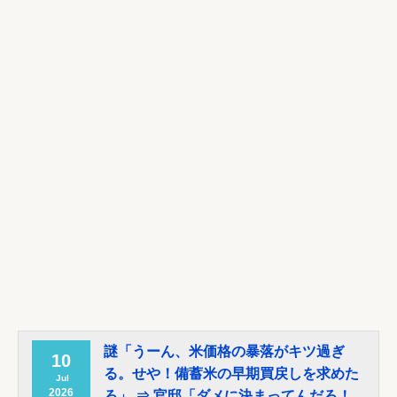
【NBA】サンズのディロン・ブルックスが、チームと3年
73milで契約延長合意
NEW!
Powered by livedoor 相互RSS
謎「うーん、米価格の暴落がキツ過ぎ
10
る。せや！備蓄米の早期買戻しを求めた
Jul
2026
ろ」 ⇒ 官邸「ダメに決まってんだろ！