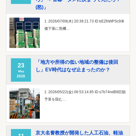
(怒)」
1: 2026/07/09(木) 20:39:21.73 ID:bEZNWPSc9米
価下落に危機…
「地方や所得の低い地域の整備は後回
23
し」EV時代はなぜ止まったのか？
May
2026
1: 2026/05/22(金) 06:53:14.85 ID:s7b74ndB9巨額
予算を阻む…
京大名誉教授が開発した人工石油、軽油