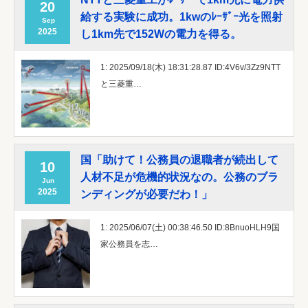
20
給する実験に成功。1kwのﾚｰｻﾞｰ光を照射
Sep
2025
し1km先で152Wの電力を得る。
1: 2025/09/18(木) 18:31:28.87 ID:4V6v/3Zz9NTT
と三菱重…
国「助けて！公務員の退職者が続出して
10
人材不足が危機的状況なの。公務のブラ
Jun
2025
ンディングが必要だわ！」
1: 2025/06/07(土) 00:38:46.50 ID:8BnuoHLH9国
家公務員を志…