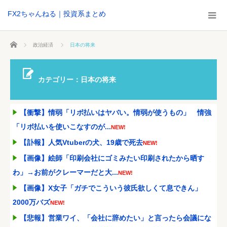
FX2ちゃんねる｜投資系まとめ
ホーム
政治経済
日本の将来
カテゴリー：日本の将来
【衝撃】情弱「リボ払いはヤバい。情弱が使うもの」 情強
「リボ払いを使いこなすのが...
NEW!
【訃報】人気Vtuberの犬、19歳で死去
NEW!
【画像】絵師「印刷会社にゴミみたい印刷されたから晒す
わ」→お前がクレーマーだと大...
NEW!
【画像】X女子「ガチでこういう彼氏欲しくて息できん」
2000万バズ
NEW!
【悲報】営業ワイ、「会社に辞めたい」と言ったら会議にな