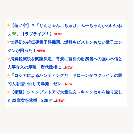
【蓮ノ空】？「りんちゃん、ちゅけ、みーちゃんかわいいね
ぇ
」【ラブライブ！】
NEW!
世界初の超伝導量子熱機関…燃料もピストンもない量子エン
ジンが回った！
NEW!
消費税減税を閣議決定、背景に首相の財務省への強い不信と
人事介入の示唆 歴代政権に...
NEW!
「ロシアによるハンティングだ」ドローンがウクライナの民
間人を追い回して爆発…ゼレ...
NEW!
【衝撃】ジャンプストアで大量注文→キャンセルを繰り返し
た32歳女を逮捕 238ア...
NEW!
【動画】元西武ヤン、MLB初登板で大ジャンプｗｗｗｗ
NEW!
メディア「Switch2、499ドルでも安い800ドル超えるかも。
PS5は直近で...
NEW!